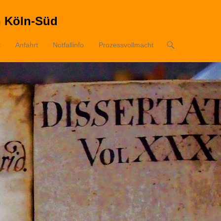
n Köln-Süd
t
Anfahrt
Notfallinfo
Prozessvollmacht