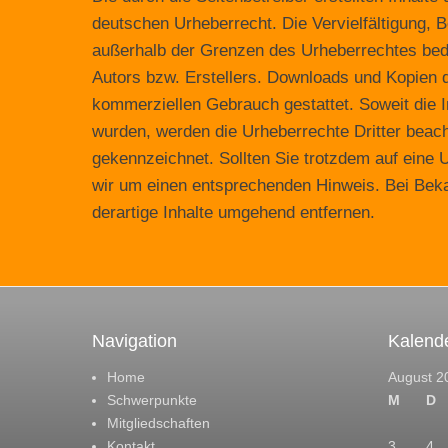
deutschen Urheberrecht. Die Vervielfältigung, B
außerhalb der Grenzen des Urheberrechtes bedü
Autors bzw. Erstellers. Downloads und Kopien di
kommerziellen Gebrauch gestattet. Soweit die In
wurden, werden die Urheberrechte Dritter beach
gekennzeichnet. Sollten Sie trotzdem auf eine
wir um einen entsprechenden Hinweis. Bei Bek
derartige Inhalte umgehend entfernen.
Navigation
Kalend
Home
August 2
Schwerpunkte
M
D
Mitgliedschaften
Kontakt
3
4