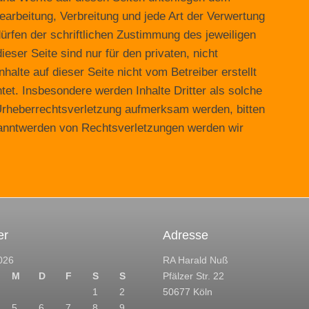
earbeitung, Verbreitung und jede Art der Verwertung
rfen der schriftlichen Zustimmung des jeweiligen
eser Seite sind nur für den privaten, nicht
halte auf dieser Seite nicht vom Betreiber erstellt
tet. Insbesondere werden Inhalte Dritter als solche
 Urheberrechtsverletzung aufmerksam werden, bitten
anntwerden von Rechtsverletzungen werden wir
er
Adresse
026
RA Harald Nuß
M
D
F
S
S
Pfälzer Str. 22
1
2
50677 Köln
5
6
7
8
9